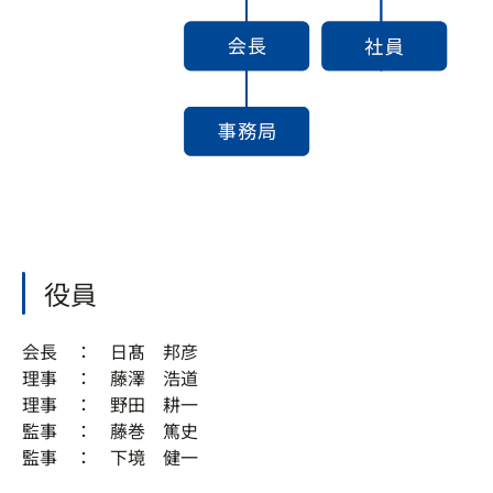
役員
会長 ： 日髙 邦彦
理事 ： 藤澤 浩道
理事 ： 野田 耕一
監事 ： 藤巻 篤史
監事 ： 下境 健一