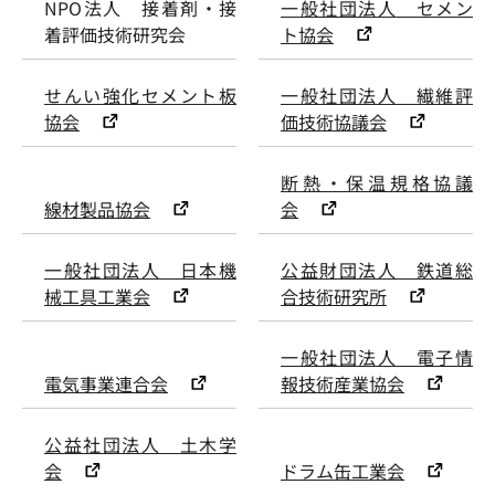
NPO法人 接着剤・接
一般社団法人 セメン
着評価技術研究会
ト協会
せんい強化セメント板
一般社団法人 繊維評
協会
価技術協議会
断熱・保温規格協議
線材製品協会
会
一般社団法人 日本機
公益財団法人 鉄道総
械工具工業会
合技術研究所
一般社団法人 電子情
電気事業連合会
報技術産業協会
公益社団法人 土木学
会
ドラム缶工業会